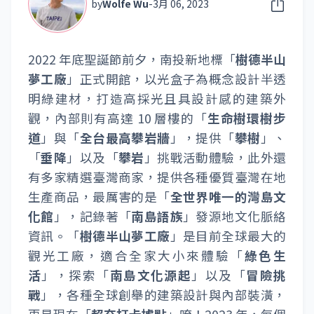
by
Wolfe Wu
-
3月 06, 2023
2022 年底聖誕節前夕，南投新地標「
樹德半山
夢工廠
」正式開館，以光盒子為概念設計半透
明綠建材，打造高採光且具設計感的建築外
觀，內部則有高達 10 層樓的「
生命樹環樹步
道
」與「
全台最高攀岩牆
」，提供「
攀樹
」、
「
垂降
」以及「
攀岩
」挑戰活動體驗，此外還
有多家精選臺灣商家，提供各種優質臺灣在地
生產商品，最厲害的是「
全世界唯一的灣島文
化館
」，記錄著「
南島語族
」發源地文化脈絡
資訊。「
樹德半山夢工廠
」是目前全球最大的
觀光工廠，適合全家大小來體驗「
綠色生
活
」，探索「
南島文化源起
」以及「
冒險挑
戰
」，各種全球創舉的建築設計與內部裝潢，