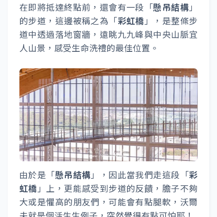
在即將抵達終點前，還會有一段「
懸吊結構
」
的步道，這邊被稱之為「
彩虹橋
」，是整條步
道中透過落地窗牆，遠眺九九峰與中央山脈宜
人山景，感受生命洗禮的最佳位置。
由於是「
懸吊結構
」，因此當我們走這段「
彩
虹橋
」上，更能感受到步道的反饋，膽子不夠
大或是懼高的朋友們，可能會有點腿軟，沃爾
夫就是個活生生例子，突然覺得有點可怕耶！