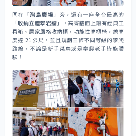
同在「
灣島廣場
」旁，還有一座全台最高的
「
收納立體攀岩牆
」，高聳牆面上鑲有經典工
具箱、居家風格收納櫃，功能性高櫃椅，總高
度達 21 公尺，並且規劃三條不同等級的攀爬
路線，不論是新手菜鳥或是攀爬老手皆能體
驗！