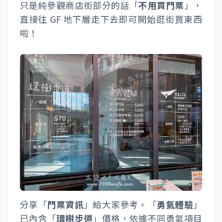
只是純參觀商店街部分的話「
不用買門票
」，
直接往 GF 地下層走下去即可開始逛街買東西
啦！
分享「
門票資訊
」給大家參考。「
勇氣體驗
」
已內含「
環樹步道
」價格，依據不同勇氣項目