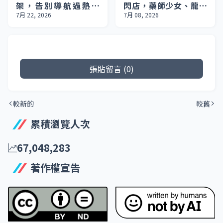
架，告別導航過熱降
閃店，藥師少女、龍女
速！Qi2 25W 滿血快充
僕等身立牌超好拍！
7月 22, 2026
7月 08, 2026
× 半導體主動製冷，
iPhone 17 Pro 車用終
極解方！
張貼留言 (0)
較新的
較舊
累積瀏覽人次
67,048,283
著作權宣告