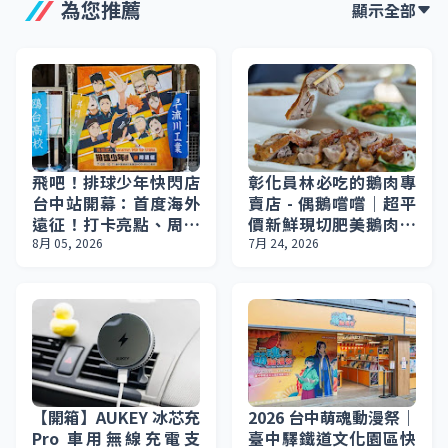
為您推薦
顯示全部
飛吧！排球少年快閃店
彰化員林必吃的鵝肉專
台中站開幕：首度海外
賣店 - 偶鵝嚐嚐｜超平
遠征！打卡亮點、周邊
價新鮮現切肥美鵝肉，
商品與聯名優惠懶人
百元鵝肉便當，員林在
8月 05, 2026
7月 24, 2026
包。
地人推爆的聚餐首選！
【開箱】AUKEY 冰芯充
2026 台中萌魂動漫祭｜
Pro 車用無線充電支
臺中驛鐵道文化園區快