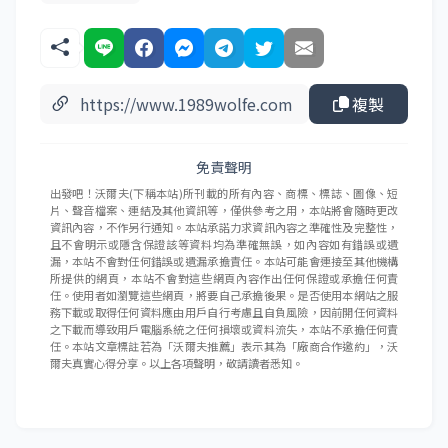
複製
免責聲明
出發吧！沃爾夫(下稱本站)所刊載的所有內容、商標、標誌、圖像、短
片、聲音檔案、連結及其他資訊等，僅供參考之用，本站將會隨時更改
資訊內容，不作另行通知。本站承諾力求資訊內容之準確性及完整性，
且不會明示或隱含保證該等資料均為準確無誤，如內容如有錯誤或遺
漏，本站不會對任何錯誤或遺漏承擔責任。本站可能會連接至其他機構
所提供的網頁，本站不會對這些網頁內容作出任何保證或承擔任何責
任。使用者如瀏覽這些網頁，將要自己承擔後果。是否使用本網站之服
務下載或取得任何資料應由用戶自行考慮且自負風險，因前開任何資料
之下載而導致用戶電腦系統之任何損壞或資料流失，本站不承擔任何責
任。本站文章標註若為「沃爾夫推薦」表示其為「廠商合作邀約」，沃
爾夫真實心得分享。以上各項聲明，敬請讀者悉知。