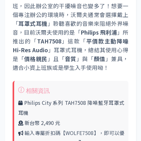
班，因此辦公室的干擾噪音也變多了！想要一
個專注辦公的環境時，沃爾夫通常會選擇戴上
「
耳罩式耳機
」聆聽喜歡的音樂來阻絕外界噪
音，目前沃爾夫使用的是「
Philips 飛利浦
」所
推出的「
TAH7508
」這款「
平價款主動降噪
Hi-Res Audio
」耳罩式耳機，總結其使用心得
是「
價格親民
」且「
音質
」與「
顏值
」兼具，
適合小資上班族或是學生入手使用呦！
Philips City 系列 TAH7508 降噪藍牙耳罩式
耳機
新台幣 2,490 元
輸入專屬折扣碼【WOLFE7508】，即可以優