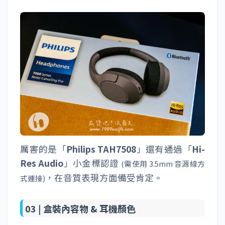
厲害的是「
Philips TAH7508
」還有通過「
Hi-
Res Audio
」小金標認證
(需使用 3.5mm 音源線方
，在音質表現方面備受肯定。
式連接)
03 |
盒裝內容物 & 耳機顏色