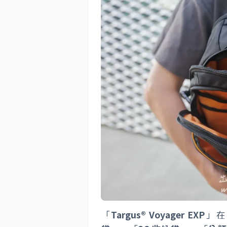
「
Targus® Voyager EXP
」在