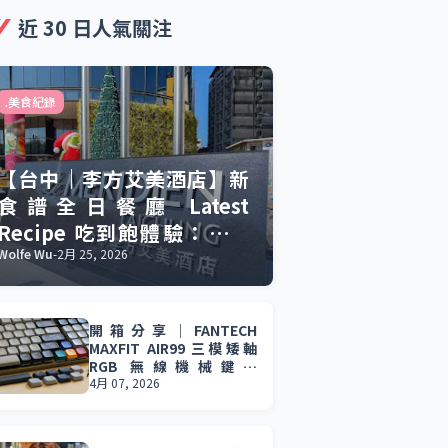
近 30 日人氣關注
.美食紀錄
【台中｜李方艾美酒店】新
食譜全日餐廳 Latest
Recipe 吃到飽體驗：慶生
聚餐的美食與驚喜。
Wolfe Wu
-
2月 25, 2026
開箱分享｜FANTECH
MAXFIT AIR99 三模矮軸
RGB 無線機械鍵盤
(MK916) 輕薄設計 × 三模
4月 07, 2026
連線 × 長效續航，效率與
娛樂一次到位。