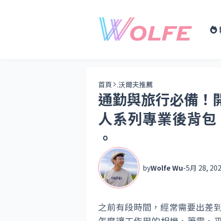
首頁
.沃爾夫推薦
通勤與旅行必備！開箱 T
人系列專業後背包
。
by
Wolfe Wu
-
5月 28, 20
之前有段時間，經常需要出差
怎麼讓工作用的相機、筆電、