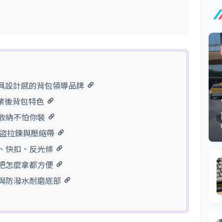
耐用兼具設計感的背包領導品牌
XP 專業後背包特色
性收納不怕你裝
、防盜拉鍊與壓縮帶
帶、快扣、反光條
提把怎麼拿都方便
維與防潑水耐磨底部