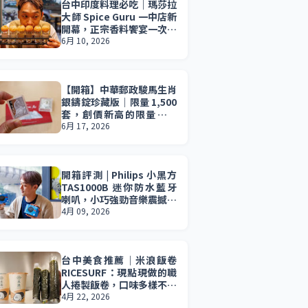
台中印度料理必吃｜瑪莎拉
大師 Spice Guru 一中店新
開幕，正宗香料饗宴一次滿
足，印度料理控必收藏。
6月 10, 2026
【開箱】中華郵政駿馬生肖
銀鑄錠珍藏版｜限量 1,500
套，創價新高的限量珍藏
版，真的值得收藏嗎？
6月 17, 2026
開箱評測 | Philips 小黑方
TAS1000B 迷你防水藍牙
喇叭，小巧強勁音樂震撼無
所不在。小資族 2026 最值
4月 09, 2026
得入手的音樂夥伴。
台中美食推薦｜米浪飯卷
RICESURF：現點現做的職
人捲製飯卷，口味多樣不膩
口，清爽夏季午餐推薦必
4月 22, 2026