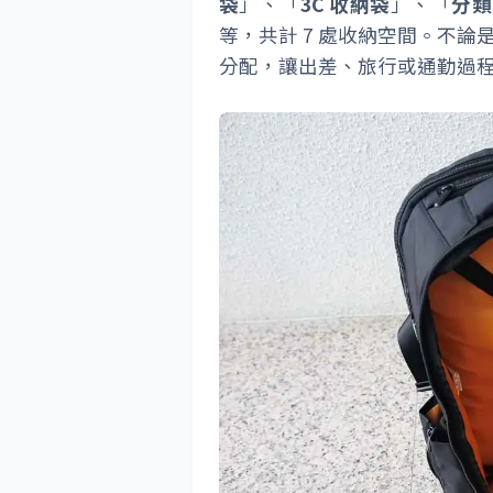
袋
」、「
3C 收納袋
」、「
分類
等，共計 7 處收納空間。不
分配，讓出差、旅行或通勤過