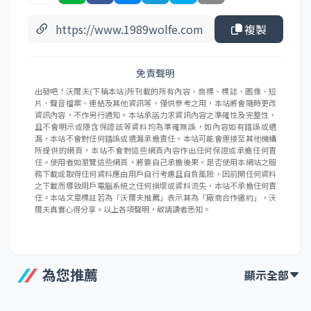
複製
免責聲明
出發吧！沃爾夫(下稱本站)所刊載的所有內容、商標、標誌、圖像、短
片、聲音檔案、連結及其他資訊等，僅供參考之用，本站將會隨時更改
資訊內容，不作另行通知。本站承諾力求資訊內容之準確性及完整性，
且不會明示或隱含保證該等資料均為準確無誤，如內容如有錯誤或遺
漏，本站不會對任何錯誤或遺漏承擔責任。本站可能會連接至其他機構
所提供的網頁，本站不會對這些網頁內容作出任何保證或承擔任何責
任。使用者如瀏覽這些網頁，將要自己承擔後果。是否使用本網站之服
務下載或取得任何資料應由用戶自行考慮且自負風險，因前開任何資料
之下載而導致用戶電腦系統之任何損壞或資料流失，本站不承擔任何責
任。本站文章標註若為「沃爾夫推薦」表示其為「廠商合作邀約」，沃
爾夫真實心得分享。以上各項聲明，敬請讀者悉知。
為您推薦
顯示全部