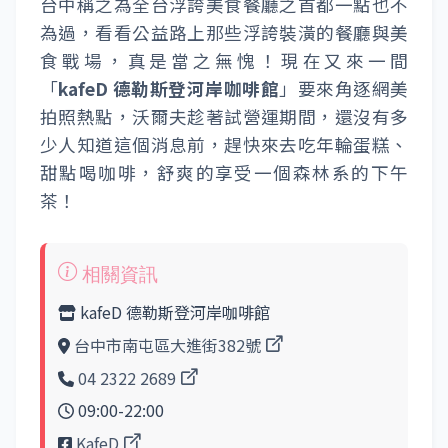
台中稱之為全台浮誇美食餐廳之首都一點也不
為過，看看公益路上那些浮誇裝潢的餐廳與美
食戰場，真是當之無愧！現在又來一間
「
kafeD 德勒斯登河岸咖啡館
」要來角逐網美
拍照熱點，沃爾夫趁著試營運期間，還沒有多
少人知道這個消息前，趕快來去吃年輪蛋糕、
甜點喝咖啡，舒爽的享受一個森林系的下午
茶！
kafeD 德勒斯登河岸咖啡館
台中市南屯區大進街382號
04 2322 2689
09:00-22:00
KafeD