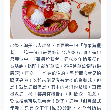
最後，網美心大爆發，硬要點一份「
莓果狩獵
者
」，這一份可是要價新台幣380元啊！荷包
君哭泣中...「
莓果狩獵者
」同樣以年輪蛋糕作
為基底，搭配上新鮮草莓，不過這草莓偏酸(皺
眉頭)，再搭上一堆有的沒的，整體而言就是拍
照漂亮啦！吃起來倒是沒有太多的驚豔感，但
是！就是這個但是，其中的冰淇淋點綴，直接
拯救這一盤「
莓果狩獵者
」，瞬間從一般般，
變成推薦可以吃看看！對了，這種「
創意盤式
年輪
」只有從下午1點30分起，才會開始供