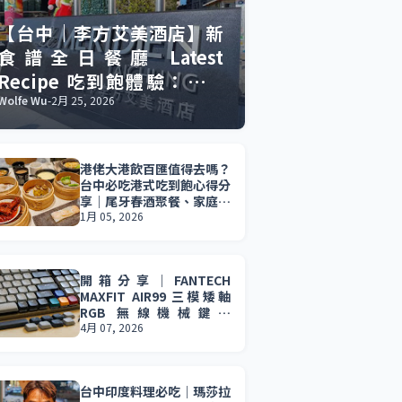
【台中｜李方艾美酒店】新
食譜全日餐廳 Latest
Recipe 吃到飽體驗：慶生
聚餐的美食與驚喜。
Wolfe Wu
-
2月 25, 2026
港佬大港飲百匯值得去嗎？
台中必吃港式吃到飽心得分
享｜尾牙春酒聚餐、家庭聚
會首選。
1月 05, 2026
開箱分享｜FANTECH
MAXFIT AIR99 三模矮軸
RGB 無線機械鍵盤
(MK916) 輕薄設計 × 三模
4月 07, 2026
連線 × 長效續航，效率與
娛樂一次到位。
台中印度料理必吃｜瑪莎拉