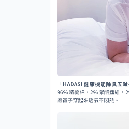
「
HADASI 健康機能除臭五
96% 精梳棉，2% 聚酯纖維
讓襪子穿起來透氣不悶熱。