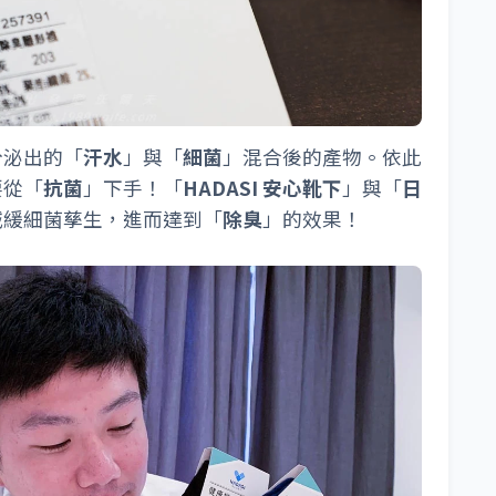
分泌出的「
汗水
」與「
細菌
」混合後的產物。依此
要從「
抗菌
」下手！「
HADASI 安心靴下
」與「
日
減緩細菌孳生，進而達到「
除臭
」的效果！