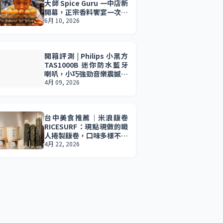
大師 Spice Guru 一中店新
開幕，正宗香料饗宴一次滿
足，印度料理控必收藏。
6月 10, 2026
開箱評測 | Philips 小黑方
TAS1000B 迷你防水藍牙
喇叭，小巧強勁音樂震撼無
所不在。小資族 2026 最值
4月 09, 2026
得入手的音樂夥伴。
台中美食推薦｜米浪飯卷
RICESURF：現點現做的職
人捲製飯卷，口味多樣不膩
口，清爽夏季午餐推薦必
4月 22, 2026
吃。