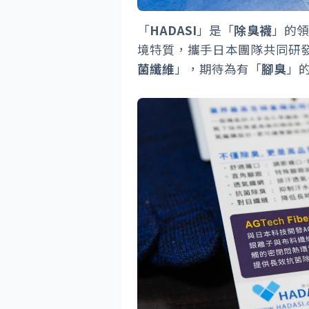
「
HADASI
」是「
除臭襪
」的
境特質，攜手日本團隊共同研
菌纖維
」，期待為有「
腳臭
」