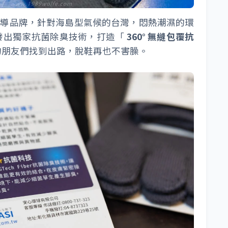
領導品牌，針對海島型氣候的台灣，悶熱潮濕的環
發出獨家抗菌除臭技術，打造「
360° 無縫包覆抗
的朋友們找到出路，脫鞋再也不害臊。