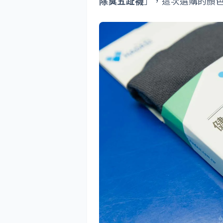
除臭五趾襪
」，這次選購的顏色有