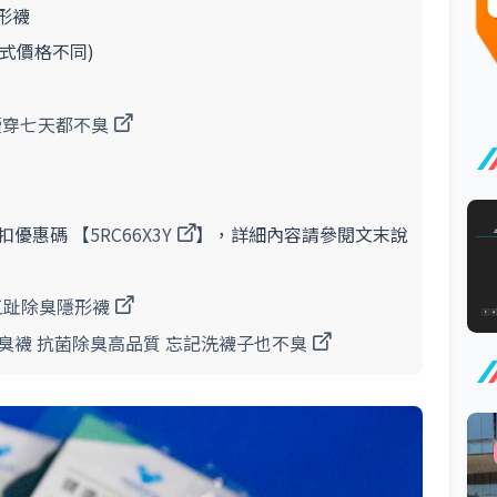
隱形襪
同款式價格不同)
連續穿七天都不臭
扣優惠碼 【
5RC66X3Y
】，詳細內容請參閱文末說
 五趾除臭隱形襪
能除臭襪 抗菌除臭高品質 忘記洗襪子也不臭