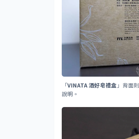
「
VINATA 酒好皂禮盒
」背面
說明。