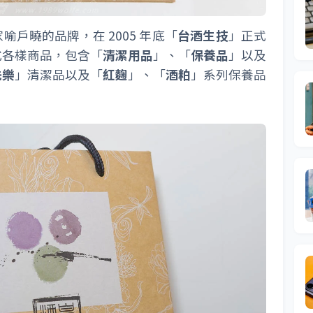
喻戶曉的品牌，在 2005 年底「
台酒生技
」正式
式各樣商品，包含「
清潔用品
」、「
保養品
」以及
洗樂
」清潔品以及「
紅麴
」、「
酒粕
」系列保養品