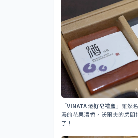
「
VINATA 酒好皂禮盒
」雖然
濃的花果清香，沃爾夫的房間
了！