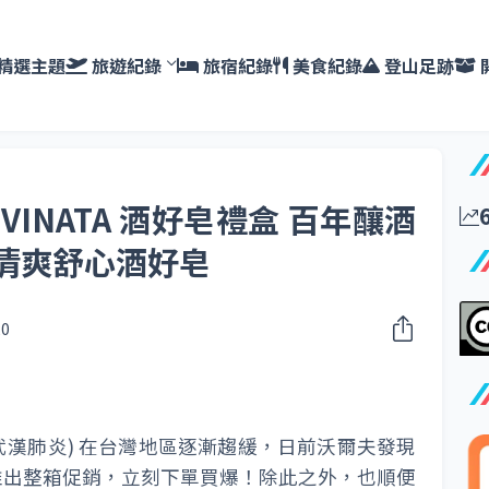
精選主題
旅遊紀錄
旅宿紀錄
美食紀錄
登山足跡
VINATA 酒好皂禮盒 百年釀酒
清爽舒心酒好皂
20
(中國武漢肺炎) 在台灣地區逐漸趨緩，日前沃爾夫發現
推出整箱促銷，立刻下單買爆！除此之外，也順便