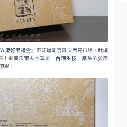
ATA 酒好皂禮盒
」不知道能否再次席捲市場，就讓
吧！畢竟沃爾夫也算是「
台酒生技
」產品的愛用
.傻眼！