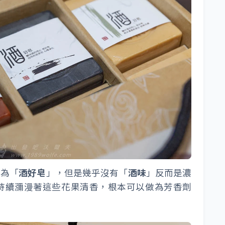
名為「
酒好皂
」，但是幾乎沒有「
酒味
」反而是濃
持續瀰漫著這些花果清香，根本可以做為芳香劑