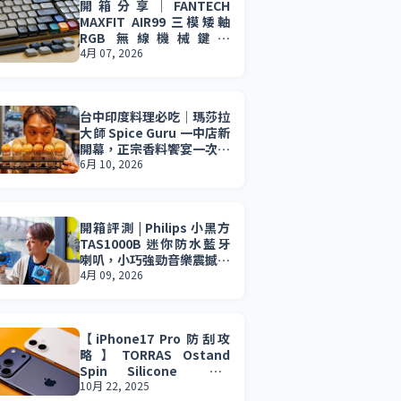
開箱分享｜FANTECH
MAXFIT AIR99 三模矮軸
RGB 無線機械鍵盤
(MK916) 輕薄設計 × 三模
4月 07, 2026
連線 × 長效續航，效率與
娛樂一次到位。
台中印度料理必吃｜瑪莎拉
大師 Spice Guru 一中店新
開幕，正宗香料饗宴一次滿
足，印度料理控必收藏。
6月 10, 2026
開箱評測 | Philips 小黑方
TAS1000B 迷你防水藍牙
喇叭，小巧強勁音樂震撼無
所不在。小資族 2026 最值
4月 09, 2026
得入手的音樂夥伴。
【iPhone17 Pro 防刮攻
略】TORRAS Ostand
Spin Silicone、R
Fitness 完美支架殼開箱推
10月 22, 2025