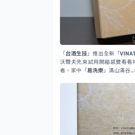
「
台酒生技
」推出全新「
VIN
沃爾夫先來試用開箱感覺看看
者，家中「
易洗樂
」滿山滿谷..