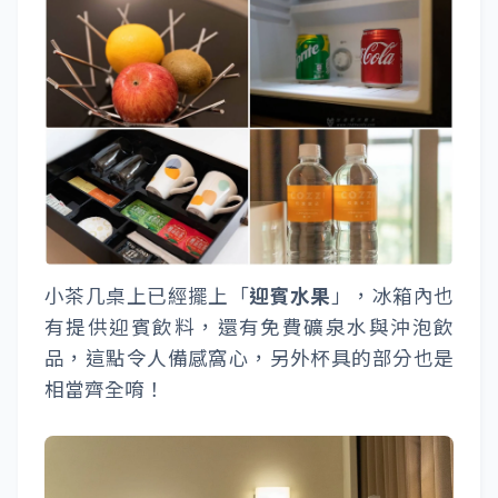
小茶几桌上已經擺上「
迎賓水果
」，冰箱內也
有提供迎賓飲料，還有免費礦泉水與沖泡飲
品，這點令人備感窩心，另外杯具的部分也是
相當齊全唷！