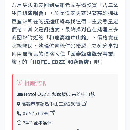
八月底沃爾夫回到高雄老家準備欣賞「
八三么
生日趴演唱會
」，於是沃爾夫就沿著高雄捷運
巨蛋站所在的捷運紅線尋找住宿，主要考量是
價格，其次是舒適度，最終找到位在捷運三多
商圈站附近的「
和逸高雄中山館
」，價格實在
超級親民，地理位置條件又優越！立刻分享如
何用最親民的價格入住「
國泰飯店觀光事業
」
旗下的「
HOTEL COZZI 和逸飯店
」吧！
Hotel COZZI 和逸飯店 高雄中山館
高雄市前鎮區中山二路260號
07 975 6699
24/7 全年無休