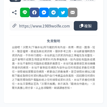
複製
免責聲明
出發吧！沃爾夫(下稱本站)所刊載的所有內容、商標、標誌、圖像、短
片、聲音檔案、連結及其他資訊等，僅供參考之用，本站將會隨時更改
資訊內容，不作另行通知。本站承諾力求資訊內容之準確性及完整性，
且不會明示或隱含保證該等資料均為準確無誤，如內容如有錯誤或遺
漏，本站不會對任何錯誤或遺漏承擔責任。本站可能會連接至其他機構
所提供的網頁，本站不會對這些網頁內容作出任何保證或承擔任何責
任。使用者如瀏覽這些網頁，將要自己承擔後果。是否使用本網站之服
務下載或取得任何資料應由用戶自行考慮且自負風險，因前開任何資料
之下載而導致用戶電腦系統之任何損壞或資料流失，本站不承擔任何責
任。本站文章標註若為「沃爾夫推薦」表示其為「廠商合作邀約」，沃
爾夫真實心得分享。以上各項聲明，敬請讀者悉知。