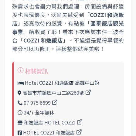
殊需求也會盡力幫我們處理，房間設備與舒適
度也表現優良，沃爾夫感受到「
COZZI 和逸飯
店
」認真款待的感覺，有點被「
國泰飯店觀光
事業
」給收買了耶！看來下次應該來住一波全
台「
COZZI 和逸飯店
」。不過還是覺得早餐的
部分可以再修正，這樣整個就完美啦！
Hotel COZZI 和逸飯店 高雄中山館
高雄市前鎮區中山二路260號
07 975 6699
24/7 全年無休
和逸飯店 HOTEL COZZI
HOTEL COZZI 和逸飯店