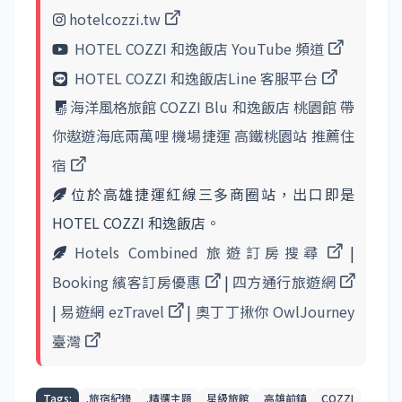
hotelcozzi.tw
HOTEL COZZI 和逸飯店 YouTube 頻道
HOTEL COZZI 和逸飯店Line 客服平台
海洋風格旅館 COZZI Blu 和逸飯店 桃園館 帶
你遨遊海底兩萬哩 機場捷運 高鐵桃園站 推薦住
宿
位於高雄捷運紅線三多商圈站，出口即是
HOTEL COZZI 和逸飯店。
Hotels Combined 旅遊訂房搜尋
|
Booking 繽客訂房優惠
|
四方通行旅遊網
|
易遊網 ezTravel
|
奧丁丁揪你 OwlJourney
臺灣
Tags:
.旅宿紀錄
.精選主題
星級旅館
高雄前鎮
COZZI