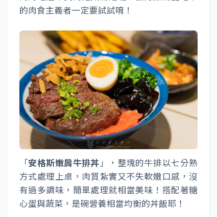
的肉食主義者一定要試試唷！
「
安格斯嫩肩牛排丼
」，整塊的牛排以七分熟
方式處理上桌，肉質紮實又不失軟嫩口感，沒
有過多調味，簡單處理就相當美味！搭配著糖
心蛋與蔬菜，是碗營養相當均衡的丼飯耶！