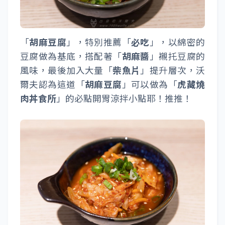
「
胡麻豆腐
」，特別推薦「
必吃
」，以綿密的
豆腐做為基底，搭配著「
胡麻醬
」襯托豆腐的
風味，最後加入大量「
柴魚片
」提升層次，沃
爾夫認為這道「
胡麻豆腐
」可以做為「
虎藏燒
肉丼食所
」的必點開胃涼拌小點耶！推推！