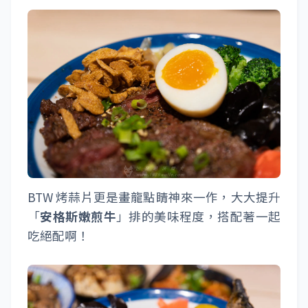
BTW 烤蒜片更是畫龍點睛神來一作，大大提升
「
安格斯嫩煎牛
」排的美味程度，搭配著一起
吃絕配啊！