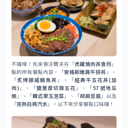
不囉嗦！先來張沃爾夫在「
虎藏燒肉丼食所
」
點的所有餐點內容，「
安格斯嫩肩牛排丼
」、
「
炙烤挪威鯖魚丼
」、「
經典牛五花丼(加
肉)
」、「
鹽蔥厚切豚五花
」、「
57 號地瓜
條
」、「
韓式翠玉泡菜
」、「
胡麻豆腐
」以及
「
完熟白桃汽水
」，以下來分享餐點口味囉！