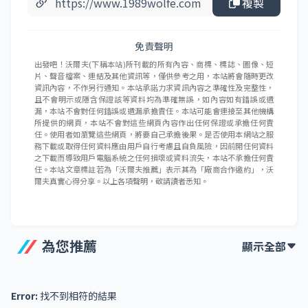
複製
免責聲明
出發吧！沃爾夫(下稱本站)所刊載的所有內容、商標、標誌、圖像、短
片、聲音檔案、連結及其他資訊等，僅供參考之用，本站將會隨時更改
資訊內容，不作另行通知。本站承諾力求資訊內容之準確性及完整性，
且不會明示或隱含保證該等資料均為準確無誤，如內容如有錯誤或遺
漏，本站不會對任何錯誤或遺漏承擔責任。本站可能會連接至其他機構
所提供的網頁，本站不會對這些網頁內容作出任何保證或承擔任何責
任。使用者如瀏覽這些網頁，將要自己承擔後果。是否使用本網站之服
務下載或取得任何資料應由用戶自行考慮且自負風險，因前開任何資料
之下載而導致用戶電腦系統之任何損壞或資料流失，本站不承擔任何責
任。本站文章標註若為「沃爾夫推薦」表示其為「廠商合作邀約」，沃
爾夫真實心得分享。以上各項聲明，敬請讀者悉知。
為您推薦
顯示全部
Error:
找不到相符的結果