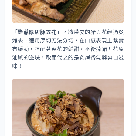
「
鹽蔥厚切豚五花
」，將帶皮的豬五花經過炙
烤後，選用厚切刀法分切，在口感表現上紮實
有嚼勁，搭配著蔥花的鮮甜，平衡掉豬五花原
油膩的滋味，取而代之的是炙烤香氣與爽口滋
味！