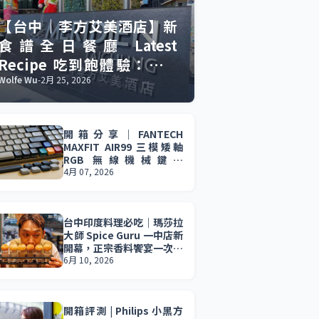
【台中｜李方艾美酒店】新
食譜全日餐廳 Latest
Recipe 吃到飽體驗：慶生
聚餐的美食與驚喜。
Wolfe Wu
-
2月 25, 2026
開箱分享｜FANTECH
MAXFIT AIR99 三模矮軸
RGB 無線機械鍵盤
(MK916) 輕薄設計 × 三模
4月 07, 2026
連線 × 長效續航，效率與
娛樂一次到位。
台中印度料理必吃｜瑪莎拉
大師 Spice Guru 一中店新
開幕，正宗香料饗宴一次滿
足，印度料理控必收藏。
6月 10, 2026
開箱評測 | Philips 小黑方