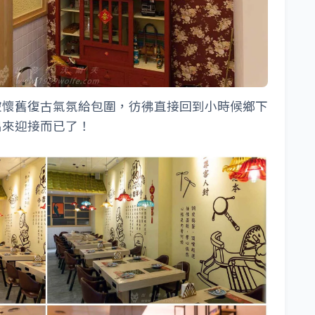
被懷舊復古氣氛給包圍，彷彿直接回到小時候鄉下
出來迎接而已了！