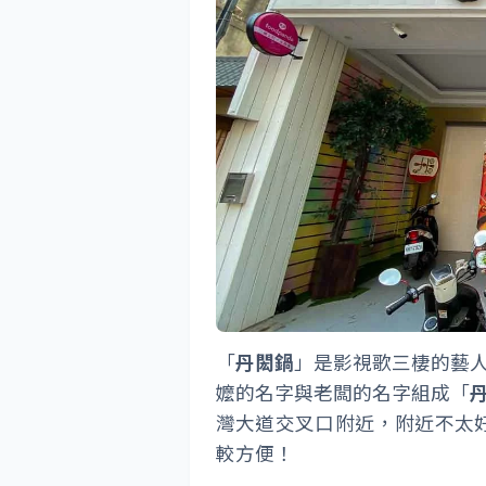
「
丹閎鍋
」是影視歌三棲的藝
嬤的名字與老闆的名字組成「
灣大道交叉口附近，附近不太好
較方便！