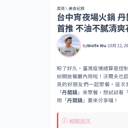
首頁
.美食紀錄
台中宵夜場火鍋 丹
首推 不油不膩清爽
by
Wolfe Wu
-
10月 12, 2
盼了好久，臺灣疫情總算是控
紛開放餐廳內用啦！沃爾夫也
見的好朋友們一起聚餐，這次
「
丹閎鍋
」來聚餐，想試試看
用「
丹閎鍋
」要來分享囉！