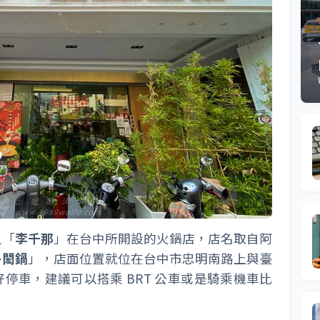
人「
李千那
」在台中所開設的火鍋店，店名取自阿
丹閎鍋
」，店面位置就位在台中市忠明南路上與臺
停車，建議可以搭乘 BRT 公車或是騎乘機車比