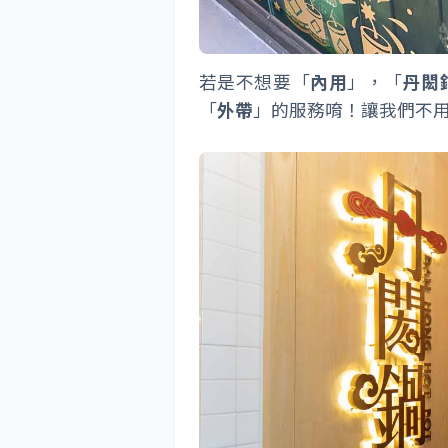
若是不想要「
內用
」，「
丹閎
「
外帶
」的服務唷！讓我們不