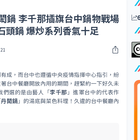
閎鍋 李千那插旗台中鍋物戰場
石頭鍋 爆炒系列香氣十足
021
制有成，而台中也遵循中央疫情指揮中心指引，紛
趁著台中餐廳開放內用的期間，趕緊約一下好久未
我們選的是由藝人「
李千那
」進軍台中的代表作
「
丹閎鍋
」的湯底與菜色料理！久違的台中餐廳內