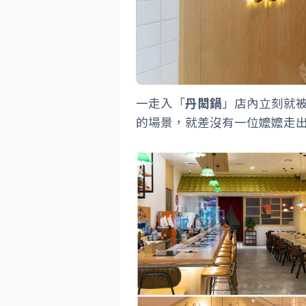
一走入「
丹閎鍋
」店內立刻就
的場景，就差沒有一位嬤嬤走