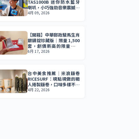
TAS1000B 迷你防水藍牙
喇叭，小巧強勁音樂震撼無
所不在。小資族 2026 最值
4月 09, 2026
得入手的音樂夥伴。
【開箱】中華郵政駿馬生肖
銀鑄錠珍藏版｜限量 1,500
套，創價新高的限量珍藏
版，真的值得收藏嗎？
6月 17, 2026
台中美食推薦｜米浪飯卷
RICESURF：現點現做的職
人捲製飯卷，口味多樣不膩
口，清爽夏季午餐推薦必
4月 22, 2026
吃。