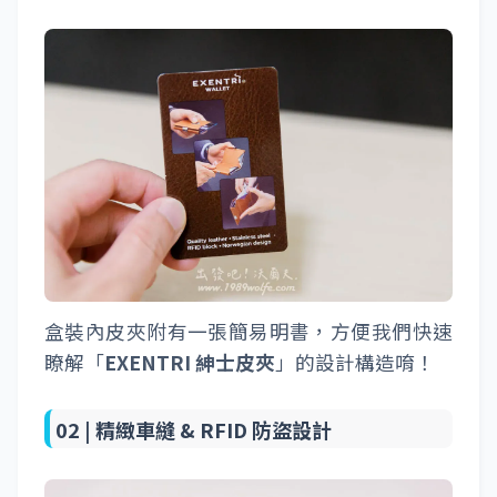
盒裝內皮夾附有一張簡易明書，方便我們快速
瞭解「
EXENTRI 紳士皮夾
」的設計構造唷！
02 |
精緻車縫 & RFID 防盜設計