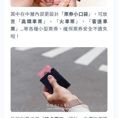
其中在中層內部更設計「
票券小口袋
」，可放
置「
高鐵車票
」、「
火車票
」、「
客運車
票
」...等各種小型票券，確保票券安全不遺失
啦！