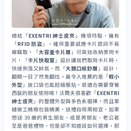
總結「
EXENTRI 紳士皮夾
」幾項特點，擁有
「
RFID 防盜
」，確保重要感應卡片資訊不易
被竊取，「
大容量卡片層
」可高效收納常用卡
片，「
卡片快取窗
」設計讓我們取用卡片時，
快速俐落又帥氣，而「
大開口紙鈔層
」設計，
翻開一目了然免翻找。最令人推薦的是「
輕小
外型
」放口袋也能超級服貼，很適合需要穿著
西裝的朋友使用唷！沃爾夫很喜歡「
EXENTRI
紳士皮夾
」的整體外型與多色系選擇，而且車
縫做工精緻包裝精美，送禮自用兩相宜，如果
想送 30 歲的男生朋友、或是男朋友、老公甚
至是爸爸禮物，但是卻不知道該如何選擇，那