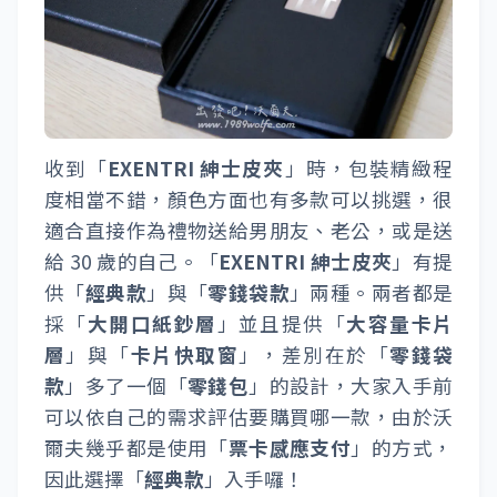
收到「
EXENTRI 紳士皮夾
」時，包裝精緻程
度相當不錯，顏色方面也有多款可以挑選，很
適合直接作為禮物送給男朋友、老公，或是送
給 30 歲的自己。「
EXENTRI 紳士皮夾
」有提
供「
經典款
」與「
零錢袋款
」兩種。兩者都是
採「
大開口紙鈔層
」並且提供「
大容量卡片
層
」與「
卡片快取窗
」，差別在於「
零錢袋
款
」多了一個「
零錢包
」的設計，大家入手前
可以依自己的需求評估要購買哪一款，由於沃
爾夫幾乎都是使用「
票卡感應支付
」的方式，
因此選擇「
經典款
」入手囉！