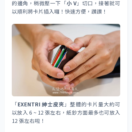
的邊角，稍微壓一下「
小 V
」切口，接著就可
以順利將卡片插入囉！快速方便，讚讚！
「
EXENTRI 紳士皮夾
」整體的卡片量大約可
以放入 6 ~ 12 張左右，紙鈔方面最多也可放入
12 張左右啦！