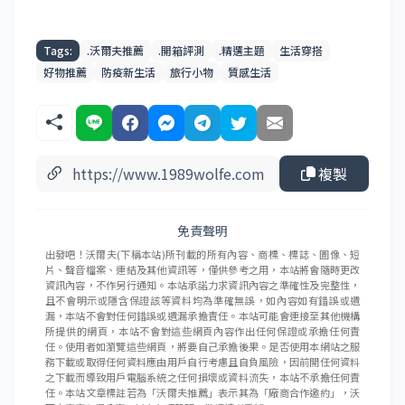
Tags:
.沃爾夫推薦
.開箱評測
.精選主題
生活穿搭
好物推薦
防疫新生活
旅行小物
質感生活
複製
免責聲明
出發吧！沃爾夫(下稱本站)所刊載的所有內容、商標、標誌、圖像、短
片、聲音檔案、連結及其他資訊等，僅供參考之用，本站將會隨時更改
資訊內容，不作另行通知。本站承諾力求資訊內容之準確性及完整性，
且不會明示或隱含保證該等資料均為準確無誤，如內容如有錯誤或遺
漏，本站不會對任何錯誤或遺漏承擔責任。本站可能會連接至其他機構
所提供的網頁，本站不會對這些網頁內容作出任何保證或承擔任何責
任。使用者如瀏覽這些網頁，將要自己承擔後果。是否使用本網站之服
務下載或取得任何資料應由用戶自行考慮且自負風險，因前開任何資料
之下載而導致用戶電腦系統之任何損壞或資料流失，本站不承擔任何責
任。本站文章標註若為「沃爾夫推薦」表示其為「廠商合作邀約」，沃