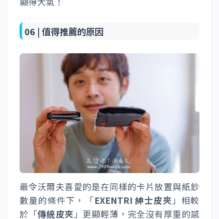
顯得大氣！
06 |
值得推薦的原因
最令沃爾夫喜愛的是在同樣的卡片放置與紙鈔
數量的條件下，「
EXENTRI 紳士皮夾
」相較
於「
傳統皮夾
」更顯輕薄，完全沒有厚重的感