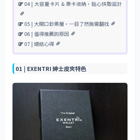
04 | 大容量卡片 & 票卡收納，貼心快取設計
05 | 大開口鈔票層，一目了然無需翻找
06 | 值得推薦的原因
07 | 總結心得
01 |
EXENTRI 紳士皮夾特色