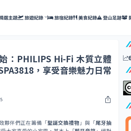
精選主題
旅遊紀錄
旅宿紀錄
美食紀錄
登山足跡
HILIPS Hi-Fi 木質立體
SPA3818，享受音樂魅力日常
25
行政夥伴們正在籌備「
聖誕交換禮物
」與「
尾牙抽
深受大家喜愛的小家電，基本上「
藍牙音箱
」絕對