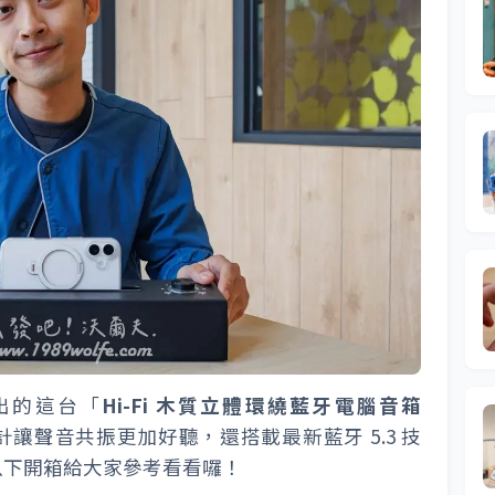
出的這台「
Hi-Fi 木質立體環繞藍牙電腦音箱
讓聲音共振更加好聽，還搭載最新藍牙 5.3 技
以下開箱給大家參考看看囉！