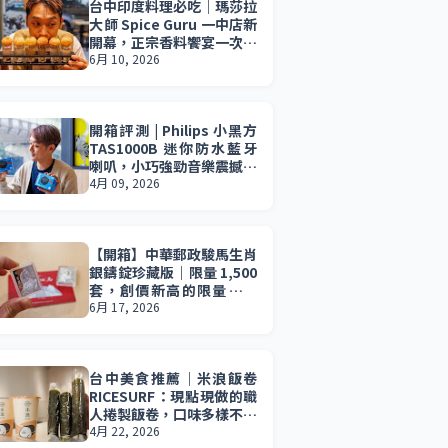
台中印度料理必吃｜瑪莎拉
大師 Spice Guru 一中店新
開幕，正宗香料饗宴一次滿
足，印度料理控必收藏。
6月 10, 2026
開箱評測 | Philips 小黑方
TAS1000B 迷你防水藍牙
喇叭，小巧強勁音樂震撼無
所不在。小資族 2026 最值
4月 09, 2026
得入手的音樂夥伴。
【開箱】中華郵政駿馬生肖
銀鑄錠珍藏版｜限量 1,500
套，創價新高的限量珍藏
版，真的值得收藏嗎？
6月 17, 2026
台中美食推薦｜米浪飯卷
RICESURF：現點現做的職
人捲製飯卷，口味多樣不膩
口，清爽夏季午餐推薦必
4月 22, 2026