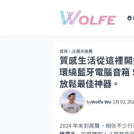
首頁
.沃爾夫推薦
質感生活從這裡開始：P
環繞藍牙電腦音箱 
放鬆最佳神器。
by
Wolfe Wu
-
1月 02, 20
2024 年來到尾聲，相信不少
獎禮品
」的選購吧！？當然是