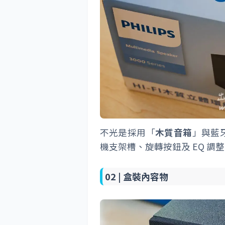
不光是採用「
木質音箱
」與藍牙
機支架槽、旋轉按鈕及 EQ 調整
02 |
盒裝內容物