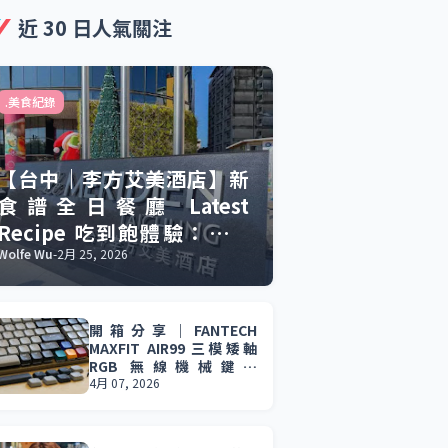
近 30 日人氣關注
.美食紀錄
【台中｜李方艾美酒店】新
食譜全日餐廳 Latest
Recipe 吃到飽體驗：慶生
聚餐的美食與驚喜。
Wolfe Wu
-
2月 25, 2026
開箱分享｜FANTECH
MAXFIT AIR99 三模矮軸
RGB 無線機械鍵盤
(MK916) 輕薄設計 × 三模
4月 07, 2026
連線 × 長效續航，效率與
娛樂一次到位。