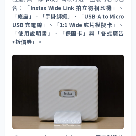
含：「
Instax Wide Link 拍立得相印機
」、
「
底座
」、「
手掛綁繩
」、「
USB-A to Micro
USB 充電線
」、「
1:1 Wide 底片模擬卡
」、
「
使用說明書
」、「
保固卡
」與「
各式廣告
+折價券
」。