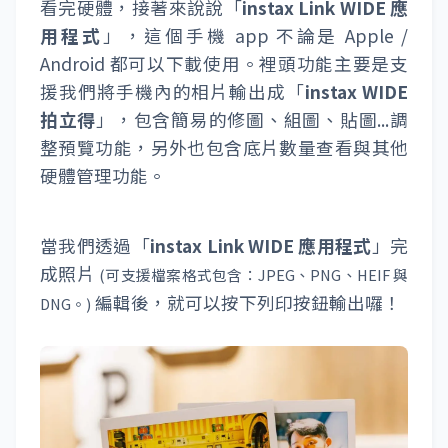
NTD$40 元左右，不過如果是大量購買的話一
張大概可以壓到 NTD$30 元左右
(單盒 20 入，
，或是可以到「
蝦皮拍賣
」去找看
NTD$600 元)
看快過期的底片也會比較便宜唷！
08 |
獨家 instax Link WIDE 應用程式，照片
編修輸出超簡單