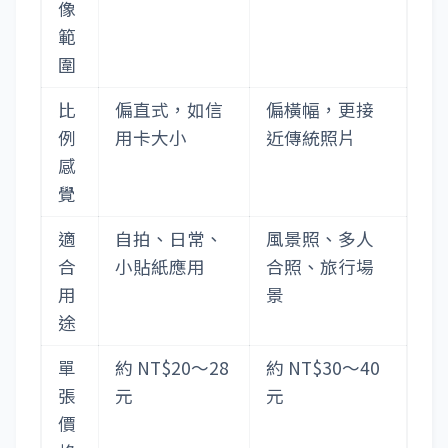
像
範
圍
比
偏直式，如信
偏橫幅，更接
例
用卡大小
近傳統照片
感
覺
適
自拍、日常、
風景照、多人
合
小貼紙應用
合照、旅行場
用
景
途
單
約 NT$20～28
約 NT$30～40
張
元
元
價