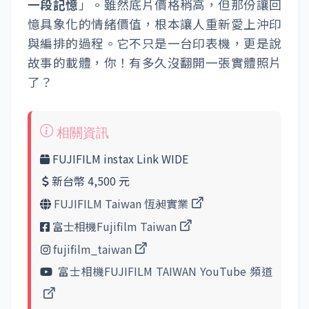
從按下列印後到輸出完成，大約需 12 秒左
右，在機器滿電狀況下，最多可輸出多達 100
張照片。完全不擔心續航不足，只怕你的底片
買不夠啊！
10 |
列印的不只是照片，是那一刻的心情與
故事
看著剛輸出的「
instax WIDE 拍立得底片
」慢
慢浮現影像輪廓，彷彿魔法般讓「
回憶變得有
重量且定格
」耶！