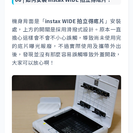
機身側邊有「
綁繩孔
」，可以將盒裝內附的
「
手掛綁繩
」綁在這邊，方便外出時提掛在手
邊。而「
FUJIFILM instax Link WIDE
」重量
大約 340g 大約比一隻 iPhone 再重一些些，帶
出門使用不算負擔太重。
06 |
如何安裝 instax WIDE 拍立得底片？