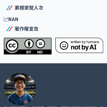
了？
FUJIFILM instax Link WIDE
新台幣 4,500 元
FUJIFILM Taiwan 恆昶實業
富士相機Fujifilm Taiwan
fujifilm_taiwan
富士相機FUJIFILM TAIWAN YouTube 頻道
FUJIFILM Line 客服平台
馬上訂購 FUJIFILM instax Link WIDE