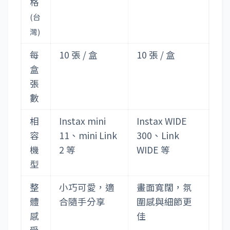
格
(台
灣)
每
10 張 / 盒
10 張 / 盒
盒
張
數
相
Instax mini
Instax WIDE
容
11、mini Link
300、Link
機
2 等
WIDE 等
型
整
小巧可愛，適
畫面寬闊，氛
體
合隨手分享
圍感與細節更
感
佳