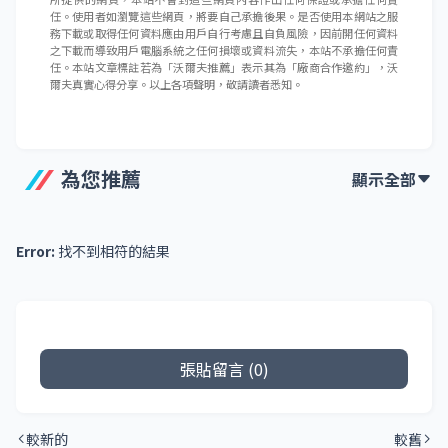
總結「
FUJIFILM instax Link WIDE
」使用心
得，整體操作簡單直覺，透過專屬 App 輕鬆將
手機照片輸出成畫質細膩色彩自然的「
寬幅拍
立得相片
」，每一次列印都像是在「
慎重保留
一段記憶
」。雖然底片價格稍高，但那份讓回
憶具象化的情緒價值，根本讓人重新愛上沖印
與編排的過程。它不只是一台印表機，更是說
故事的載體，你！有多久沒翻開一張實體照片