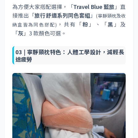
為方便大家搭配選擇，「
Travel Blue 藍旅
」直
接推出「
旅行舒適系列同色套組
」
(寧靜頸枕及收
，共有「
粉
」、「
黑
」及
納盒皆為同色搭配)
「
灰
」3 款顏色可選。
03 |
寧靜頸枕特色：人體工學設計，減輕長
途疲勞