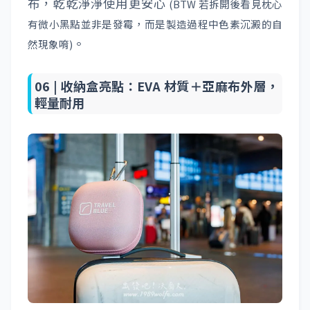
布，乾乾淨淨使用更安心
(BTW 若拆開後看見枕心
有微小黑點並非是發霉，而是製造過程中色素沉澱的自
。
然現象唷)
06 |
收納盒亮點：EVA 材質＋亞麻布外層，
輕量耐用