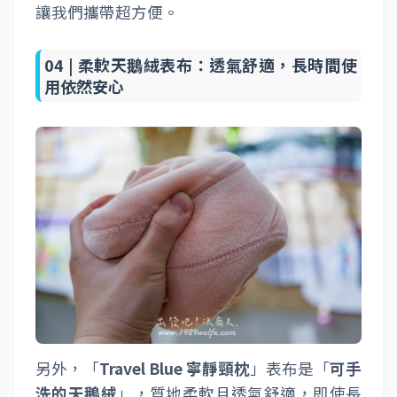
讓我們攜帶超方便。
04 |
柔軟天鵝絨表布：透氣舒適，長時間使
用依然安心
另外，「
Travel Blue 寧靜頸枕
」表布是「
可手
洗的天鵝絨
」，質地柔軟且透氣舒適，即使長