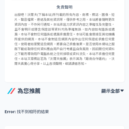
免責聲明
出發吧！沃爾夫(下稱本站)所刊載的所有內容、商標、標誌、圖像、短
片、聲音檔案、連結及其他資訊等，僅供參考之用，本站將會隨時更改
資訊內容，不作另行通知。本站承諾力求資訊內容之準確性及完整性，
且不會明示或隱含保證該等資料均為準確無誤，如內容如有錯誤或遺
漏，本站不會對任何錯誤或遺漏承擔責任。本站可能會連接至其他機構
所提供的網頁，本站不會對這些網頁內容作出任何保證或承擔任何責
任。使用者如瀏覽這些網頁，將要自己承擔後果。是否使用本網站之服
務下載或取得任何資料應由用戶自行考慮且自負風險，因前開任何資料
之下載而導致用戶電腦系統之任何損壞或資料流失，本站不承擔任何責
任。本站文章標註若為「沃爾夫推薦」表示其為「廠商合作邀約」，沃
爾夫真實心得分享。以上各項聲明，敬請讀者悉知。
為您推薦
顯示全部
Error:
找不到相符的結果