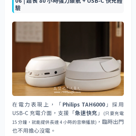
06 |
超長 80 小時強力續航 + USB-C 快充體
驗
在電力表現上，「
Philips TAH6000
」採用
USB-C 充電介面，支援「
急速快充
」
(只要充電
，臨時出門
15 分鐘，就能提供長達 4 小時的音樂播放)
也不用擔心沒電。