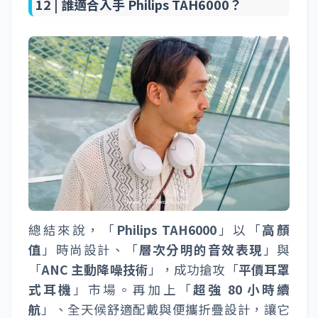
12 |
誰適合入手 Philips TAH6000？
總結來說，「
Philips TAH6000
」以「
高顏
值
」時尚設計、「
層次分明的音效表現
」與
「
ANC 主動降噪技術
」，成功搶攻「
平價耳罩
式耳機
」市場。再加上「
超強 80 小時續
航
」、全天候舒適配戴與便攜折疊設計，讓它