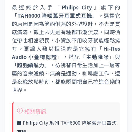
最近終於入手「
Philips City
」旗下的
「
TAH6000 降噪藍牙耳罩式耳機
」。選擇它
的原因是因為簡約俐落的外型設計，不光是質
感滿滿，戴上去更是有種都市潮流感，同時價
位帶也相當親民，小資族不用咬牙就能輕鬆擁
有。更讓人難以拒絕的是它擁有「
Hi-Res
Audio 小金標認證
」，搭配「
主動降噪
」與
「
超強續航力
」，彷彿替日常生活加上一層專
屬的音樂濾鏡。無論是通勤、咖啡廳工作，還
是夜晚放鬆時刻，都能瞬間把自己拉進音樂的
世界。
Philips City 系列 TAH6000 降噪藍牙耳罩式
耳機