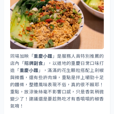
同場加映「
重慶小麵
」是服務人員特別推薦的
店內「
招牌副食
」，以道地的重慶日常口味打
造「
重慶小麵
」，滿滿的花生顆粒搭配上剁椒
與辣醬，還有些許肉燥，重點是拌上嚼勁十足
的麵條，整體風味表現不俗，真的很不賴耶！
重點，放涼後絲毫不影響口感，只是香氣稍微
變少了！建議還是要趁熱吃才有香噴噴的椒香
氣唷！