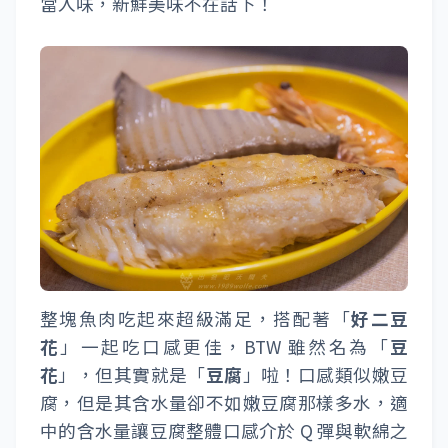
當入味，新鮮美味不在話下！
整塊魚肉吃起來超級滿足，搭配著「
好二豆
花
」一起吃口感更佳，BTW 雖然名為「
豆
花
」，但其實就是「
豆腐
」啦！口感類似嫩豆
腐，但是其含水量卻不如嫩豆腐那樣多水，適
中的含水量讓豆腐整體口感介於 Q 彈與軟綿之