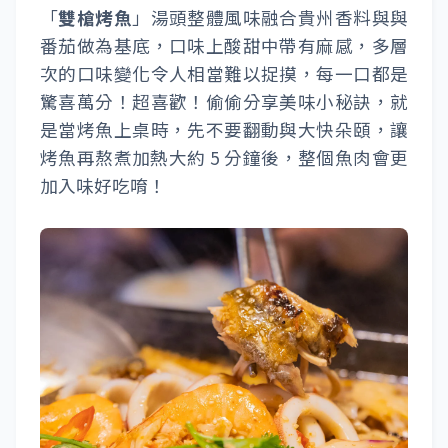
「
雙槍烤魚
」湯頭整體風味融合貴州香料與與
番茄做為基底，口味上酸甜中帶有麻感，多層
次的口味變化令人相當難以捉摸，每一口都是
驚喜萬分！超喜歡！偷偷分享美味小秘訣，就
是當烤魚上桌時，先不要翻動與大快朵頤，讓
烤魚再熬煮加熱大約 5 分鐘後，整個魚肉會更
加入味好吃唷！