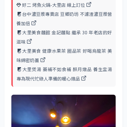
好二 烤魚火鍋-大里店 線上訂位
台中濃豆漿專賣店 豆鄉奶坊 不濾渣濃豆漿營
養加倍
大里美食麵館 金記麵點 繼承 30 年老店的好
滋味
大里美食 健康水果茶 圈品茶 好喝烏龍茶 美
味綿密奶蓋
大里煲湯 藥補不如食補 醉月燉品 養生盅湯
專為現代忙碌人準備的暖心燉品