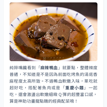
純粹嘴饞看到「
麻辣鴨血
」就要點，整體辣度
普通，不知道是不是因為前面吃烤魚的湯底香
麻程度太高所致。不過鴨血軟嫩入味，單吃就
超好吃，搭配著魚肉或是「
重慶小麵
」一起
吃，還會激盪出軟嫩細緻 Q 彈的超豐富口感，
算是神助功畫龍點睛的經典配菜唷！