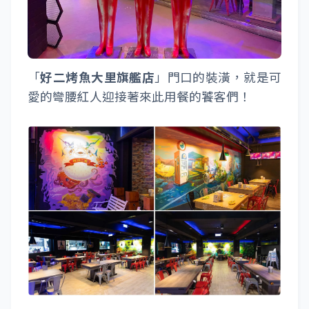
「
好二烤魚大里旗艦店
」門口的裝潢，就是可
愛的彎腰紅人迎接著來此用餐的饕客們！