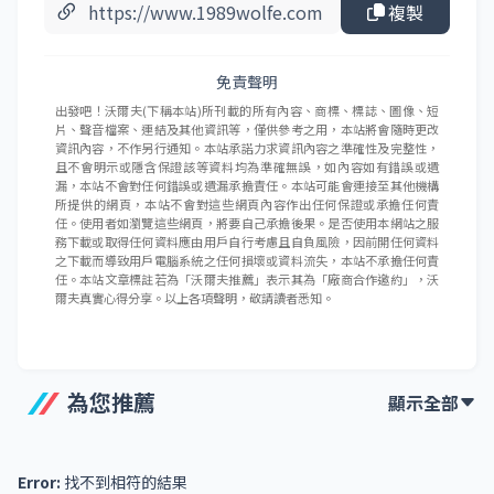
複製
免責聲明
出發吧！沃爾夫(下稱本站)所刊載的所有內容、商標、標誌、圖像、短
片、聲音檔案、連結及其他資訊等，僅供參考之用，本站將會隨時更改
資訊內容，不作另行通知。本站承諾力求資訊內容之準確性及完整性，
且不會明示或隱含保證該等資料均為準確無誤，如內容如有錯誤或遺
漏，本站不會對任何錯誤或遺漏承擔責任。本站可能會連接至其他機構
所提供的網頁，本站不會對這些網頁內容作出任何保證或承擔任何責
任。使用者如瀏覽這些網頁，將要自己承擔後果。是否使用本網站之服
務下載或取得任何資料應由用戶自行考慮且自負風險，因前開任何資料
之下載而導致用戶電腦系統之任何損壞或資料流失，本站不承擔任何責
任。本站文章標註若為「沃爾夫推薦」表示其為「廠商合作邀約」，沃
爾夫真實心得分享。以上各項聲明，敬請讀者悉知。
為您推薦
顯示全部
Error:
找不到相符的結果