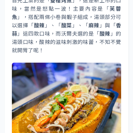
首先上桌的是「
雙槍烤魚
」，這是新上市的口
味，當然是怒點一波！主要內容是「
芙蓉
魚
」，搭配兩條小卷與蝦子組成，湯頭部分可
以選擇「
酸辣
」、「
酸菜
」、「
麻辣
」與「
香
蒜
」這四款口味，而沃爾夫選的是「
酸辣
」的
湯頭口味，酸辣的滋味刺激的味蕾，不知不覺
就開胃了呢！