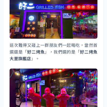
這次難得又碰上一群朋友們一起喝吃，當然首
選還是「
好二烤魚
」，我們選的是「
好二烤魚
大里旗艦店
」。