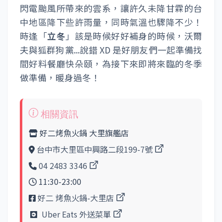
閃電颱風所帶來的雲系，讓許久未降甘霖的台
中地區降下些許雨量，同時氣溫也驟降不少！
時逢「
立冬
」該是時候好好補身的時候，沃爾
夫與狐群狗黨...說錯 XD 是好朋友們一起準備找
間好料餐廳快朵頤，為接下來即將來臨的冬季
做準備，暖身過冬！
好二烤魚火鍋 大里旗艦店
台中市大里區中興路二段199-7號
04 2483 3346
11:30-23:00
好二 烤魚火鍋-大里店
Uber Eats 外送菜單