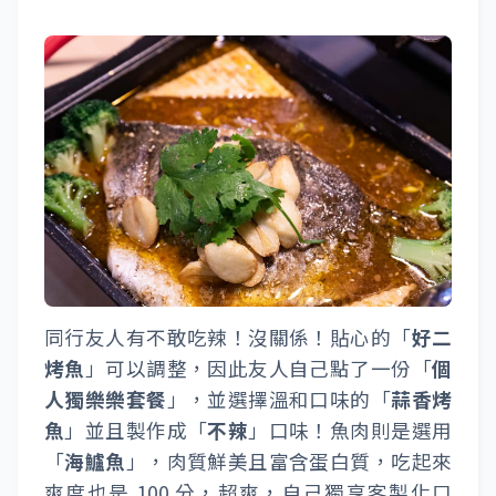
同行友人有不敢吃辣！沒關係！貼心的「
好二
烤魚
」可以調整，因此友人自己點了一份「
個
人獨樂樂套餐
」，並選擇溫和口味的「
蒜香烤
魚
」並且製作成「
不辣
」口味！魚肉則是選用
「
海鱸魚
」，肉質鮮美且富含蛋白質，吃起來
爽度也是 100 分，超爽，自己獨享客製化口