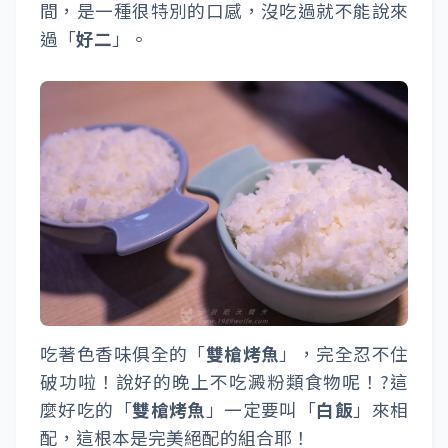
間，是一種很特別的口感，沒吃過就不能說來
過「
好二
」。
吃著色香味俱全的「
雙槍烤魚
」，完全忍不住
破功啦！說好的晚上不吃澱粉類食物呢！?這
麼好吃的「
雙槍烤魚
」一定要叫「
白飯
」來相
配，這根本是完美絕配的組合耶！