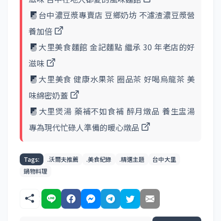
台中濃豆漿專賣店 豆鄉奶坊 不濾渣濃豆漿營
養加倍
大里美食麵館 金記麵點 繼承 30 年老店的好
滋味
大里美食 健康水果茶 圈品茶 好喝烏龍茶 美
味綿密奶蓋
大里煲湯 藥補不如食補 醉月燉品 養生盅湯
專為現代忙碌人準備的暖心燉品
Tags:
.沃爾夫推薦
.美食紀錄
.精選主題
台中大里
鍋物料理