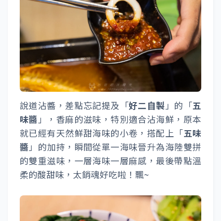
說道沾醬，差點忘記提及「
好二自製
」的「
五
味醬
」，香麻的滋味，特別適合沾海鮮，原本
就已經有天然鮮甜海味的小卷，搭配上「
五味
醬
」的加持，瞬間從單一海味晉升為海陸雙拼
的雙重滋味，一層海味一層麻感，最後帶點溫
柔的酸甜味，太銷魂好吃啦！飄~