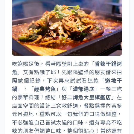
吃飽喝足後，看著隔壁剛上桌的「
香辣干鍋烤
魚
」又有點餓了耶！先跟隔壁桌的朋友借來拍
照做個紀錄，下次再來試試看這款「
道地干
鍋
」、「
經典烤魚
」與「
濃郁湯底
」一餐三吃
的豪華料理！總結「
好二烤魚大里旗艦店
」在
店面空間的設計上寬敞舒適，餐點選擇內容多
元且道地，重點可以一句我們的口味做調整，
不必強迫自己嘗試太過的口味，還有專為不吃
辣的朋友們調整口味，整個很貼心！當然還有