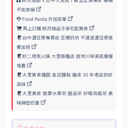
不如食補
Food Panda 外送菜單
馬上訂購 醉月燉品冷凍宅配美食
台中濃豆漿專賣店 豆鄉奶坊 不濾渣濃豆漿營
養加倍
好二烤魚火鍋 大里旗艦店 道地川味湯底層層
堆疊
大里美食麵館 金記麵點 繼承 30 年老店的好
滋味
大里美食 健康水果茶 圈品茶 好喝烏龍茶 美
味綿密奶蓋