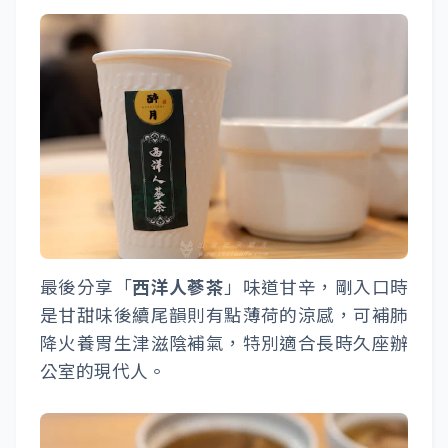
最後分享「
西洋人蔘茶
」味道甘辛，剛入口時
是甘甜味後續尾韻則有點薄荷的涼感，可補肺
降火養胃生津滋陰補氣，特別適合長時久座辦
公室的現代人。