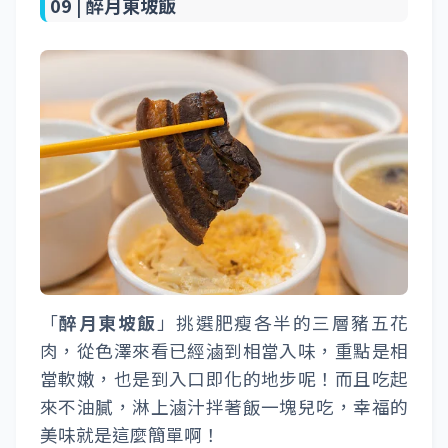
09 |
醉月東坡飯
「
醉月東坡飯
」挑選肥瘦各半的三層豬五花
肉，從色澤來看已經滷到相當入味，重點是相
當軟嫩，也是到入口即化的地步呢！而且吃起
來不油膩，淋上滷汁拌著飯一塊兒吃，幸福的
美味就是這麼簡單啊！