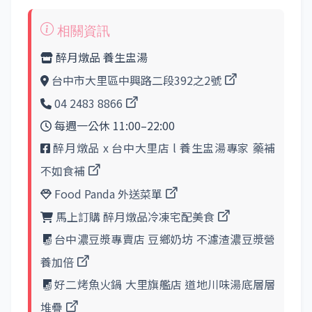
醉月燉品 養生盅湯
台中市大里區中興路二段392之2號
04 2483 8866
每週一公休 11:00–22:00
醉月燉品 x 台中大里店 l 養生盅湯專家 藥補
不如食補
Food Panda 外送菜單
馬上訂購 醉月燉品冷凍宅配美食
台中濃豆漿專賣店 豆鄉奶坊 不濾渣濃豆漿營
養加倍
好二烤魚火鍋 大里旗艦店 道地川味湯底層層
堆疊