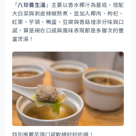
「
八珍養生湯
」主要以香水椰汁為基底，搭配
大白菜與剝皮辣椒熬煮，並加入椰肉、枸杞、
紅棗、芋頭、鴨蛋、豆腐與香菇增添分味與口
感，算是碗在口感與風味表現都是多層次的豐
富煲湯！
特別推薦芋頭口感軟綿好好吃唷！