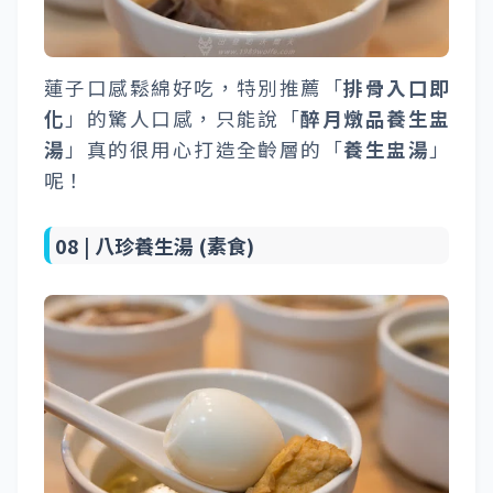
蓮子口感鬆綿好吃，特別推薦「
排骨入口即
化
」的驚人口感，只能說「
醉月燉品養生盅
湯
」真的很用心打造全齡層的「
養生盅湯
」
呢！
08 |
八珍養生湯 (素食)