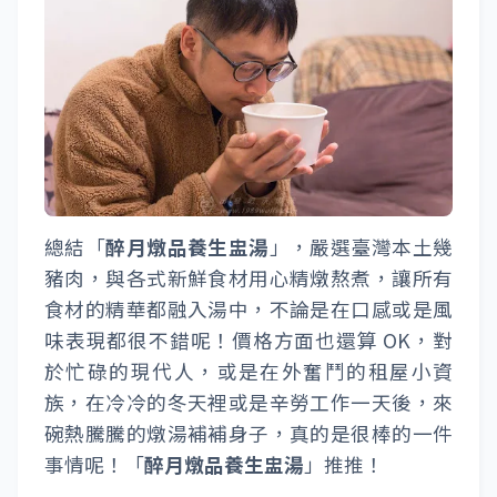
總結「
醉月燉品養生盅湯
」，嚴選臺灣本土幾
豬肉，與各式新鮮食材用心精燉熬煮，讓所有
食材的精華都融入湯中，不論是在口感或是風
味表現都很不錯呢！價格方面也還算 OK，對
於忙碌的現代人，或是在外奮鬥的租屋小資
族，在冷冷的冬天裡或是辛勞工作一天後，來
碗熱騰騰的燉湯補補身子，真的是很棒的一件
事情呢！「
醉月燉品養生盅湯
」推推！