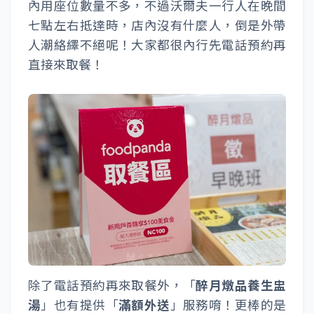
內用座位數量不多，不過沃爾夫一行人在晚間
七點左右抵達時，店內沒有什麼人，倒是外帶
人潮絡繹不絕呢！大家都很內行先電話預約再
直接來取餐！
除了電話預約再來取餐外，「
醉月燉品養生盅
湯
」也有提供「
滿額外送
」服務唷！更棒的是