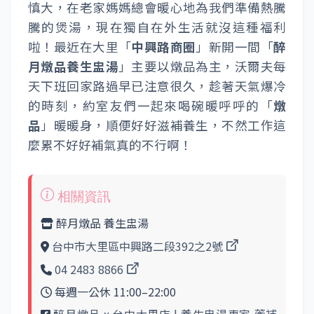
慎大，在老家媽媽總會暖心地為我們準備熱騰
騰的煲湯，現在獨自在外生活就沒這種福利
啦！最近在大里「
中興路商圈
」新開一間「
醉
月燉品養生盅湯
」主要以燉品為主，沃爾夫每
天下班回家路過早已注意很久，趁著天氣爆冷
的時刻，約室友們一起來喝碗暖呼呼的「
燉
品
」暖暖身，順便好好滋補養生，不然工作這
麼累不好好補氣真的不行啊！
醉月燉品 養生盅湯
台中市大里區中興路二段392之2號
04 2483 8866
每週一公休 11:00–22:00
醉月燉品 x 台中大里店 l 養生盅湯專家 藥補