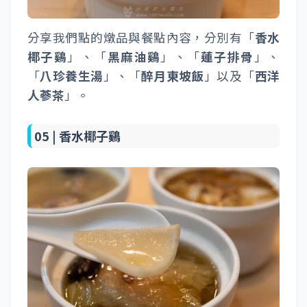
分享我們點的燉品與餐點內容，分別有「
香水
椰子鷄
」、「
黑麻油鷄
」、「
蓮子排骨
」、
「
八珍養生湯
」、「
醉月東坡飯
」以及「
西洋
人蔘茶
」。
05 |
香水椰子鷄