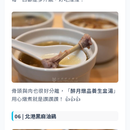
骨頭與肉也很好分離，「
醉月燉品養生盅湯
」
用心燉煮就是讚讚讚！ 👍👍👍
06 |
北港黑麻油鷄