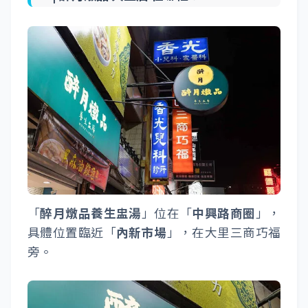
「
醉月燉品養生盅湯
」位在「
中興路商圈
」，
具體位置臨近「
內新市場
」，在大里三商巧福
旁。