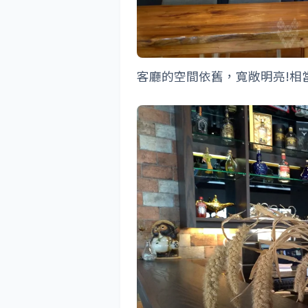
客廳的空間依舊，寬敞明亮!相