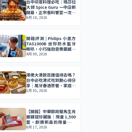
台中印度料理必吃｜瑪莎拉
大師 Spice Guru 一中店新
開幕，正宗香料饗宴一次滿
足，印度料理控必收藏。
6月 10, 2026
開箱評測 | Philips 小黑方
TAS1000B 迷你防水藍牙
喇叭，小巧強勁音樂震撼無
所不在。小資族 2026 最值
4月 09, 2026
得入手的音樂夥伴。
港佬大港飲百匯值得去嗎？
台中必吃港式吃到飽心得分
享｜尾牙春酒聚餐、家庭聚
會首選。
1月 05, 2026
【開箱】中華郵政駿馬生肖
銀鑄錠珍藏版｜限量 1,500
套，創價新高的限量珍藏
版，真的值得收藏嗎？
6月 17, 2026