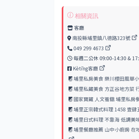
客廳
南投縣埔里鎮八德路323號
049 299 4673
每週二公休 09:00-14:30 & 17:
Kètīng客廳
埔里私房美食 樂川櫻田風華
埔里私藏美食 方正谷地方菜
國家寶藏 人文薈舘 埔里私房餐
埔里正宗韓式料理 1458 壹
埔里日式料理 不靠海 低調美
埔里餐廳推薦 山中小廚房 在