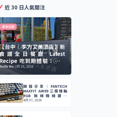
近 30 日人氣關注
.美食紀錄
【台中｜李方艾美酒店】新
食譜全日餐廳 Latest
Recipe 吃到飽體驗：慶生
聚餐的美食與驚喜。
Wolfe Wu
-
2月 25, 2026
開箱分享｜FANTECH
MAXFIT AIR99 三模矮軸
RGB 無線機械鍵盤
(MK916) 輕薄設計 × 三模
4月 07, 2026
連線 × 長效續航，效率與
娛樂一次到位。