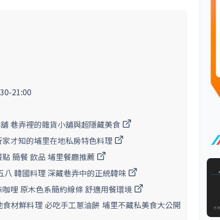
30-21:00
小舖 巷弄裡的雜貨小舖與超隱藏美食
 行家才知的埔里在地私房特色料理
點 簡餐 飲品 埔里餐廳推薦
肆五八 韓國料理 深藏巷弄中的正統韓味
味咖哩 原木色系簡約線條 舒適用餐環境
地食材鮮料理 必吃手工蔥油餅 埔里不藏私美食大公開